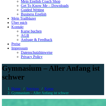
Mein English Coach Shop
Get To Know Me – Downloads
Guided Writing
Business English
Mein Trailblazer
Über mich
Kontakt
Kurse buchen
AGB
Anfrage & Feedback
Preise
Impressum
Datenschutzhinweise
Privacy Policy
Gymnasium – Aller Anfang ist
schwer
Home
/
Services
/
Kurse
Gymnasium – Aller Anfang ist schwer