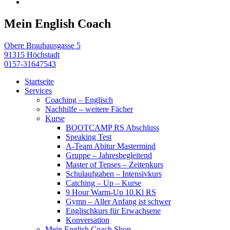
Mein English Coach
Obere Brauhausgasse 5
91315 Höchstadt
0157-31647543
Startseite
Services
Coaching – Englisch
Nachhilfe – weitere Fächer
Kurse
BOOTCAMP RS Abschluss
Speaking Test
A-Team Abitur Mastermind
Gruppe – Jahresbegleitend
Master of Tenses – Zeitenkurs
Schulaufgaben – Intensivkurs
Catching – Up – Kurse
9 Hour Warm-Up 10.Kl RS
Gymn – Aller Anfang ist schwer
Englischkurs für Erwachsene
Konversation
Mein English Coach Shop