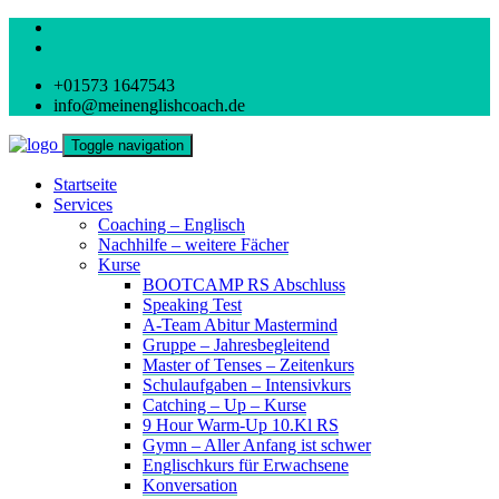
+01573 1647543
info@meinenglishcoach.de
Toggle navigation
Startseite
Services
Coaching – Englisch
Nachhilfe – weitere Fächer
Kurse
BOOTCAMP RS Abschluss
Speaking Test
A-Team Abitur Mastermind
Gruppe – Jahresbegleitend
Master of Tenses – Zeitenkurs
Schulaufgaben – Intensivkurs
Catching – Up – Kurse
9 Hour Warm-Up 10.Kl RS
Gymn – Aller Anfang ist schwer
Englischkurs für Erwachsene
Konversation