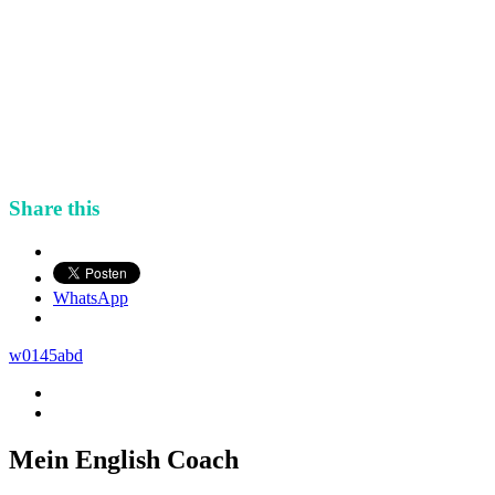
Clarissa Karnatz ATT, Fremdsprachenkorrespondentin
ausgezeichnet mit dem Meisterpreis
Obere Brauhausgasse 5, 91315 Höchstadt/ Aisch
Telefon: 015731647543
Email: info@meinenglishcoach.de
Internet: www.meinenglishcoach.de
USt-IdNr.: beantragt
Share this
WhatsApp
w0145abd
Mein English Coach