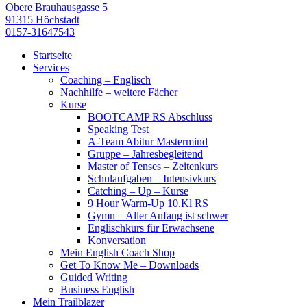
Obere Brauhausgasse 5
91315 Höchstadt
0157-31647543
Startseite
Services
Coaching – Englisch
Nachhilfe – weitere Fächer
Kurse
BOOTCAMP RS Abschluss
Speaking Test
A-Team Abitur Mastermind
Gruppe – Jahresbegleitend
Master of Tenses – Zeitenkurs
Schulaufgaben – Intensivkurs
Catching – Up – Kurse
9 Hour Warm-Up 10.Kl RS
Gymn – Aller Anfang ist schwer
Englischkurs für Erwachsene
Konversation
Mein English Coach Shop
Get To Know Me – Downloads
Guided Writing
Business English
Mein Trailblazer